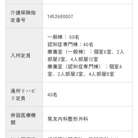
介護保険指
1452680007
定番号
一般棟： 60名
認知症専門棟：40名
療養室（一般棟）：個室6室、2人
入所定員
部屋3室、4人部屋12室
療養室（認知症専門棟）：個室4
室、2人部屋2室、4人部屋8室
通所リハビ
40名
リ定員
併設医療機
晃友内科整形外科
関